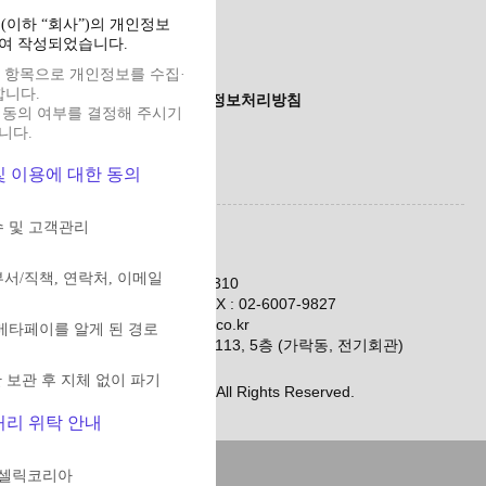
(이하 “회사”)의 개인정보
여 작성되었습니다.
 항목으로 개인정보를 수집·
니다.
이메일무단수집거부
개인정보처리방침
 동의 여부를 결정해 주시기
니다.
및 이용에 대한 동의
수 및 고객관리
메타넷사스㈜
대표자명 : 조범구
부서/직책, 연락처, 이메일
사업자등록번호 : 266-81-03310
대표전화 :
02-2040-5230
FAX : 02-6007-9827
이메일 :
metapay@metanet.co.kr
 메타페이를 알게 된 경로
주소 : 서울시 송파구 중대로 113, 5층 (가락동, 전기회관)
 보관 후 지체 없이 파기
Copyright 2025. 메타넷사스 All Rights Reserved.
처리 위탁 안내
픽셀릭코리아